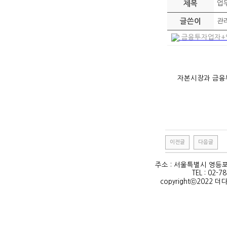
제목
업무
글쓴이
관
금융투자업자+영업
자본시장과 금융투
이전글
다음글
주소 : 서울특별시 영등포
TEL : 02-7
copyrightⓒ2022 더